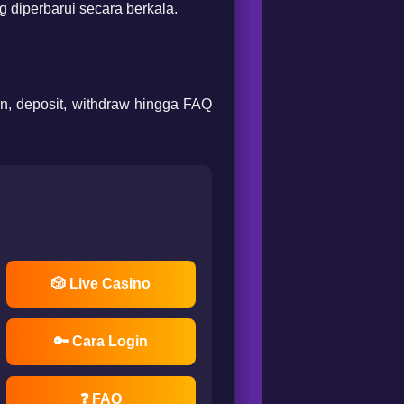
g diperbarui secara berkala.
in, deposit, withdraw hingga FAQ
🎲 Live Casino
🔑 Cara Login
❓ FAQ