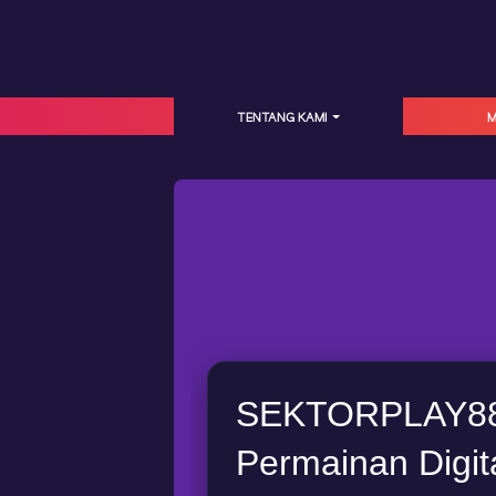
TENTANG KAMI
M
SEKTORPLAY88 S
Permainan Digit