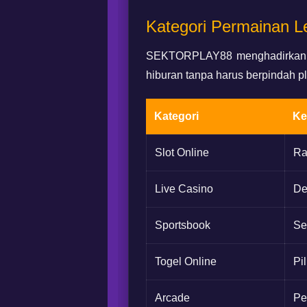
Kategori Permainan L
SEKTORPLAY88 menghadirkan pi
hiburan tanpa harus berpindah pl
Kategori
Ke
Slot Online
Ra
Live Casino
De
Sportsbook
Se
Togel Online
Pi
Arcade
Pe