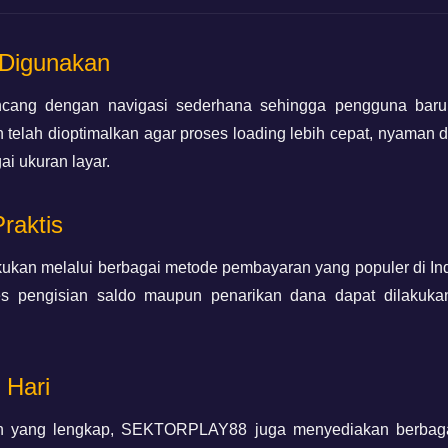
 Digunakan
ang dengan navigasi sederhana sehingga pengguna bar
elah dioptimalkan agar proses loading lebih cepat, nyaman d
ai ukuran layar.
raktis
kukan melalui berbagai metode pembayaran yang populer di Ind
s pengisian saldo maupun penarikan dana dapat dilakuka
 Hari
an yang lengkap, SEKTORPLAY88 juga menyediakan berbaga