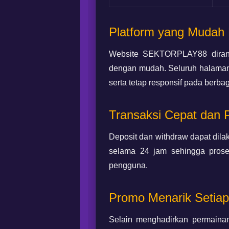
Platform yang Mudah
Website SEKTORPLAY88 diranc
dengan mudah. Seluruh halaman t
serta tetap responsif pada berbag
Transaksi Cepat dan P
Deposit dan withdraw dapat dila
selama 24 jam sehingga prose
pengguna.
Promo Menarik Setiap
Selain menghadirkan permain