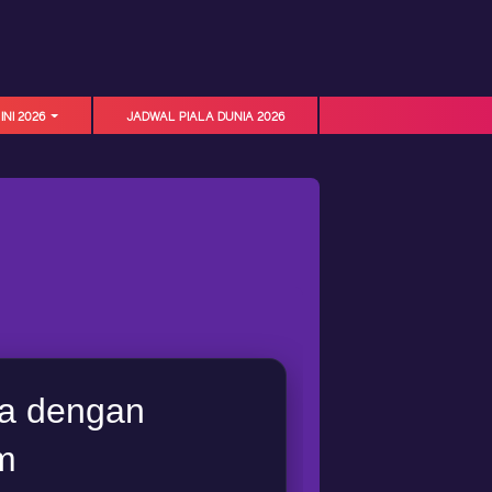
INI 2026
JADWAL PIALA DUNIA 2026
ia dengan
m